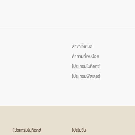
สาขาทั้งหมด
คำถามที่พบบ่อย
โปรแกรมโบท็อกซ์
โปรแกรมฟิลเลอร์
โปรแกรมโบท็อกซ์
โปรโมชั่น