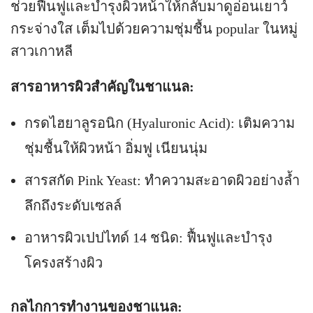
ช่วยฟื้นฟูและบำรุงผิวหน้าให้กลับมาดูอ่อนเยาว์
กระจ่างใส เต็มไปด้วยความชุ่มชื้น popular ในหมู่
สาวเกาหลี
สารอาหารผิวสำคัญในชาแนล:
กรดไฮยาลูรอนิก (Hyaluronic Acid): เติมความ
ชุ่มชื้นให้ผิวหน้า อิ่มฟู เนียนนุ่ม
สารสกัด Pink Yeast: ทำความสะอาดผิวอย่างล้ำ
ลึกถึงระดับเซลล์
อาหารผิวเปปไทด์ 14 ชนิด: ฟื้นฟูและบำรุง
โครงสร้างผิว
กลไกการทำงานของชาแนล: