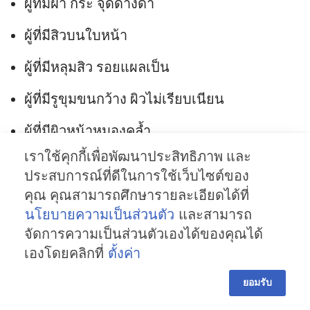
ผู้ที่มีฝ้า กระ จุดด่างดำ
ผู้ที่มีสิวบนใบหน้า
ผู้ที่มีหลุมสิว รอยแผลเป็น
ผู้ที่มีรูขุมขนกว้าง ผิวไม่เรียบเนียน
ผู้ที่มีผิวหน้าหมองคล้ำ
เราใช้คุกกี้เพื่อพัฒนาประสิทธิภาพ และ
การทำ Exosome ไม่เหมาะกับใคร?
ประสบการณ์ที่ดีในการใช้เว็บไซต์ของ
คุณ คุณสามารถศึกษารายละเอียดได้ที่
ผู้ที่ตั้งครรภ์ หรือให้นมบุตร
นโยบายความเป็นส่วนตัว
และสามารถ
ผู้ที่เป็นมะเร็ง
จัดการความเป็นส่วนตัวเองได้ของคุณได้
เองโดยคลิกที่
ตั้งค่า
ผู้ที่แพ้เกสรดอกไม้
ยอมรับ
ผู้ที่รับประทานยากดภูมิ
หน้าแรก
บริการของเรา
โปรโมชั่น
More