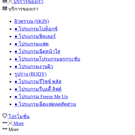
บริการของเรา
บริการของเรา
ผิวพรรณ (SKIN)
● โปรแกรมโบท็อกซ์
● โปรแกรมฟิลเลอร์
● โปรแกรมแฟต
● โปรแกรมฉีดหน้าใส
● โปรแกรมโปรแกรมยกกระชับ
● โปรแกรมงานผิว
รูปร่าง (BODY)
● โปรแกรมรีไซซ์ พลัส
● โปรแกรมรีบอดี้ ลิฟต์
● โปรแกรม Freeze Me Up
● โปรแกรมฉีดแฟตลดสัดส่วน
โปรโมชั่น
More
More