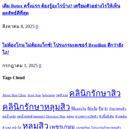
เติม Botox ครั้งแรก ต้องรู้อะไรบ้าง? เตรียมตัวอย่างไรให้เห็น
ผลลัพธ์ดีที่สุด
สิงหาคม 8, 2025
0
ไม่ต้องโกน ไม่ต้องแว็กซ์! โปรแกรมเลเซอร์ Brazilian ดีกว่ายัง
ไง?
กรกฎาคม 1, 2025
0
Tags Cloud
คลินิกรักษาสิว
About Skin Clinic
Acne Scar
Subcision
กดสิวเอง
คลินิกรักษาหลุมสิว
จี้ขี้แมลงวัน
จี้ติ่งเนื้อ
จี้ไฝ
ฝ้า
รักษาหลุมสิว
ลดน้ำหนัก
ลดน้ำหนักด้วยมอนจา Direction Slim
ลดพุง
สาเหตุการเกิดสิว
สิวขึ้นที่เดิม
สิวอุดตัน
หลุมสิว
เพชรเกษม
สิวเห่อ
หน้าใส
เลเซอร์ขน
โปรแกรมรักษาหลุมสิว