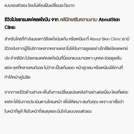
แบบของตัวเอง โดยไม่ต้องฝืนเปลี่ยนอะไรมาก
รีวิวโปรแกรมแฟตลดไขมัน จาก
คลินิกเสริมความงาม
AboutSkin
Clinic
สำหรับใครที่กำลังมองหาวิธีลดไขมันแก้ม หรือเหนียง ที่ About Skin Clinic เรามี
รีวิวจริงจากผู้ใช้บริการหลากหลายเคส ซึ่งได้รับการดูแลอย่างใกล้ชิดโดยแพทย์
ประจำคลินิก โปรแกรมแฟตลดไขมันที่นี่ออกแบบมาเฉพาะบุคคล ช่วยดูแลใน
แต่ละจุดที่หลายคนกังวล ไม่ว่าจะเป็นแก้มเยอะ หน้าดูกลม หรือเหนียงใต้คางที่
ทำให้หน้าดูไม่ชัด
จากภาพรีวิวด้านล่างจะเห็นถึงการเปลี่ยนแปลงหลังทำอย่างต่อเนื่อง โดยที่แต่ละ
เคสจะได้รับการประเมินตามโครงหน้า เพื่อให้เหมาะสมกับคุณ เพราะเราเชื่อว่า
ใบหน้าที่ดูดี คือใบหน้าที่สมดุลและมั่นใจในแบบของตัวเอง