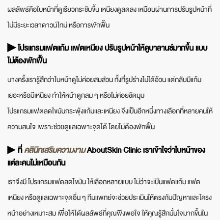
ผลลัพธ์คือใบหน้าที่ดูเรียวกระชับขึ้น เหนียงดูลดลง เหมือนผ่านการปรับรูปหน้าที่
ไม่มีระยะเวลาดาวน์ไทม์ หรือการพักฟื้น
▶ โปรแกรมแฟตแก้ม แฟตเหนียง ปรับรูปหน้าให้ดูบาลานซ์มากขึ้น แบบ
ไม่ต้องพักฟื้น
บางครั้งเรารู้สึกว่าใบหน้าดูไม่ค่อยสมส่วน ทั้งที่รูปร่างไม่ได้อ้วน แต่กลับมีแก้ม
เยอะหรือมีเหนียง ทำให้หน้าดูกลม ๆ หรือไม่ค่อยชัดมุม
โปรแกรมแฟตลดไขมันกระพุ้งแก้มและเหนียง จึงเป็นอีกหนึ่งทางเลือกที่หลายคนให้
ความสนใจ เพราะช่วยดูแลเฉพาะจุดได้ โดยไม่ต้องพักฟื้น
▶
ที่
คลินิกเสริมความงาม
AboutSkin Clinic เราเข้าใจว่าใบหน้าของ
แต่ละคนไม่เหมือนกัน
เราจึงมี โปรแกรมแฟตลดไขมัน ให้เลือกหลายแบบ ไม่ว่าจะเป็นแฟตแก้ม แฟต
เหนียง หรือดูแลเฉพาะจุดอื่น ๆ ทีมแพทย์จะช่วยประเมินให้ตรงกับปัญหาและโครง
หน้าอย่างเหมาะสม เพื่อให้ได้ผลลัพธ์ที่คุณพึงพอใจ ให้คุณรู้สึกมั่นใจมากขึ้นใน