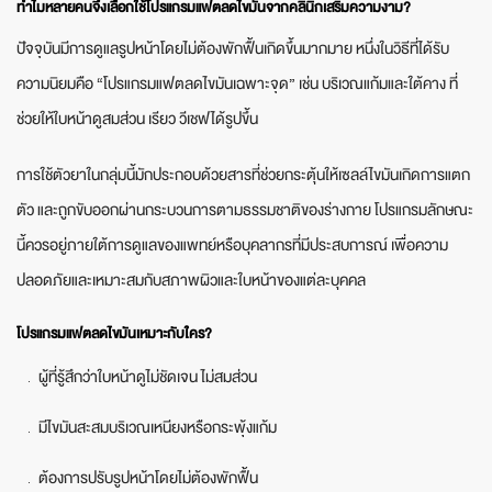
ทำไมหลายคนจึงเลือกใช้โปรแกรมแฟตลดไขมันจากคลินิกเสริมความงาม?
ปัจจุบันมีการดูแลรูปหน้าโดยไม่ต้องพักฟื้นเกิดขึ้นมากมาย หนึ่งในวิธีที่ได้รับ
ความนิยมคือ “โปรแกรมแฟตลดไขมันเฉพาะจุด” เช่น บริเวณแก้มและใต้คาง ที่
ช่วยให้ใบหน้าดูสมส่วน เรียว วีเชฟได้รูปขึ้น
การใช้ตัวยาในกลุ่มนี้มักประกอบด้วยสารที่ช่วยกระตุ้นให้เซลล์ไขมันเกิดการแตก
ตัว และถูกขับออกผ่านกระบวนการตามธรรมชาติของร่างกาย โปรแกรมลักษณะ
นี้ควรอยู่ภายใต้การดูแลของแพทย์หรือบุคลากรที่มีประสบการณ์ เพื่อความ
ปลอดภัยและเหมาะสมกับสภาพผิวและใบหน้าของแต่ละบุคคล
โปรแกรมแฟตลดไขมันเหมาะกับใคร?
ผู้ที่รู้สึกว่าใบหน้าดูไม่ชัดเจน ไม่สมส่วน
มีไขมันสะสมบริเวณเหนียงหรือกระพุ้งแก้ม
ต้องการปรับรูปหน้าโดยไม่ต้องพักฟื้น