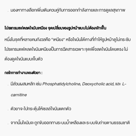
มองหาทางเลือกเพิ่มเติมควบคู่กับการออกกำลังกายและการดูแลสุขภาพ
โปรแกรมแฟตลดไขมันเหนียง จุดเปลี่ยนของรูปหน้าแบบไม่ต้องพักฟื้น
หนึ่งในจุดที่หลายคนกังวลคือ “เหนียง” หรือไขมันใต้คางที่ทำให้รูปหน้าดูไม่กระชับ
โปรแกรมแฟตลดไขมันเหนียงเป็นการฉีดสารเฉพาะจุดเพื่อลดไขมันโดยตรง ไม่
ต้องดูดไขมันแบบเจ็บตัว
กลไกการทำงานของตัวยา :
มีส่วนผสมหลัก เช่น
Phosphatidylcholine
,
Deoxycholic acid
, และ
L-
carnitine
ตัวยาจะไปกระตุ้นให้เซลล์ไขมันแตกตัว
จากนั้นไขมันจะถูกขับออกทางระบบน้ำเหลืองและระบบขับถ่ายตามธรรมชาติ