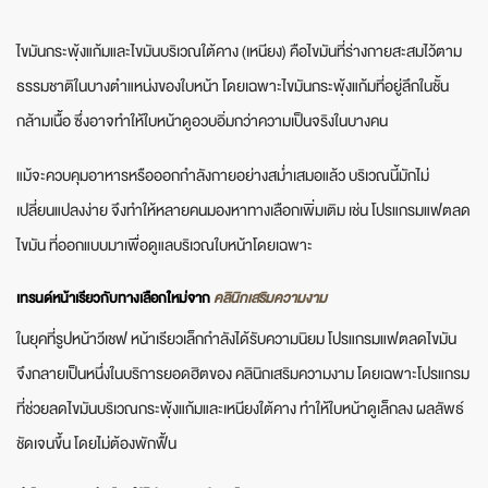
ไขมันกระพุ้งแก้มและไขมันบริเวณใต้คาง (เหนียง) คือไขมันที่ร่างกายสะสมไว้ตาม
ธรรมชาติในบางตำแหน่งของใบหน้า โดยเฉพาะไขมันกระพุ้งแก้มที่อยู่ลึกในชั้น
กล้ามเนื้อ ซึ่งอาจทำให้ใบหน้าดูอวบอิ่มกว่าความเป็นจริงในบางคน
แม้จะควบคุมอาหารหรือออกกำลังกายอย่างสม่ำเสมอแล้ว บริเวณนี้มักไม่
เปลี่ยนแปลงง่าย จึงทำให้หลายคนมองหาทางเลือกเพิ่มเติม เช่น โปรแกรมแฟตลด
ไขมัน ที่ออกแบบมาเพื่อดูแลบริเวณใบหน้าโดยเฉพาะ
เทรนด์หน้าเรียวกับทางเลือกใหม่จาก
คลินิกเสริมความงาม
ในยุคที่รูปหน้าวีเชฟ หน้าเรียวเล็กกำลังได้รับความนิยม โปรแกรมแฟตลดไขมัน
จึงกลายเป็นหนึ่งในบริการยอดฮิตของ คลินิกเสริมความงาม โดยเฉพาะโปรแกรม
ที่ช่วยลดไขมันบริเวณกระพุ้งแก้มและเหนียงใต้คาง ทำให้ใบหน้าดูเล็กลง ผลลัพธ์
ชัดเจนขึ้น โดยไม่ต้องพักฟื้น