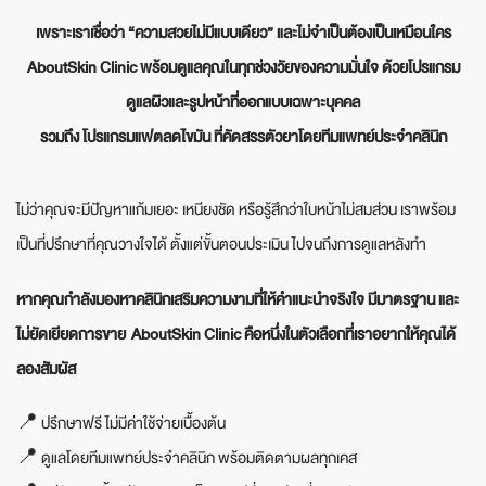
เพราะเราเชื่อว่า “ความสวยไม่มีแบบเดียว” และไม่จำเป็นต้องเป็นเหมือนใคร
AboutSkin Clinic พร้อมดูแลคุณในทุกช่วงวัยของความมั่นใจ ด้วยโปรแกรม
ดูแลผิวและรูปหน้าที่ออกแบบเฉพาะบุคคล
รวมถึง โปรแกรมแฟตลดไขมัน ที่คัดสรรตัวยาโดยทีมแพทย์ประจำคลินิก
ไม่ว่าคุณจะมีปัญหาแก้มเยอะ เหนียงชัด หรือรู้สึกว่าใบหน้าไม่สมส่วน เราพร้อม
เป็นที่ปรึกษาที่คุณวางใจได้ ตั้งแต่ขั้นตอนประเมิน ไปจนถึงการดูแลหลังทำ
หากคุณกำลังมองหาคลินิกเสริมความงามที่ให้คำแนะนำจริงใจ มีมาตรฐาน และ
ไม่ยัดเยียดการขาย AboutSkin Clinic คือหนึ่งในตัวเลือกที่เราอยากให้คุณได้
ลองสัมผัส
📍 ปรึกษาฟรี ไม่มีค่าใช้จ่ายเบื้องต้น
📍 ดูแลโดยทีมแพทย์ประจำคลินิก พร้อมติดตามผลทุกเคส