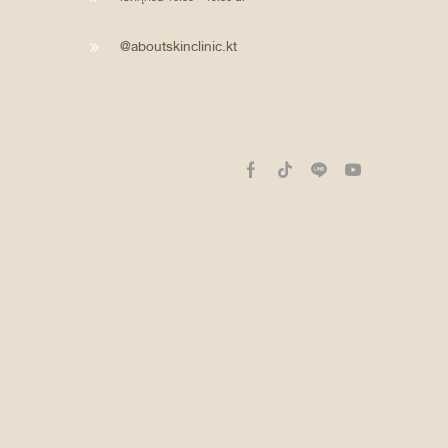
@aboutskinclinic.kt
Facebook
Tik-
Line
Youtube
tok