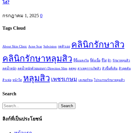
ไง?
กรกฎาคม 1, 2025
0
Tags Cloud
คลินิกรักษาสิว
About Skin Clinic
Acne Scar
Subcision
กดสิวเอง
คลินิกรักษาหลุมสิว
จี้ขี้แมลงวัน
จี้ติ่งเนื้อ
จี้ไฝ
ฝ้า
รักษาหลุมสิว
ลดน้ำหนัก
ลดน้ำหนักด้วยมอนจา Direction Slim
ลดพุง
สาเหตุการเกิดสิว
สิวขึ้นที่เดิม
สิวอุดตัน
หลุมสิว
เพชรเกษม
สิวเห่อ
หน้าใส
เลเซอร์ขน
โปรแกรมรักษาหลุมสิว
Search
Search
ลิงก์ที่เป็นประโยชน์
หน้าแรก